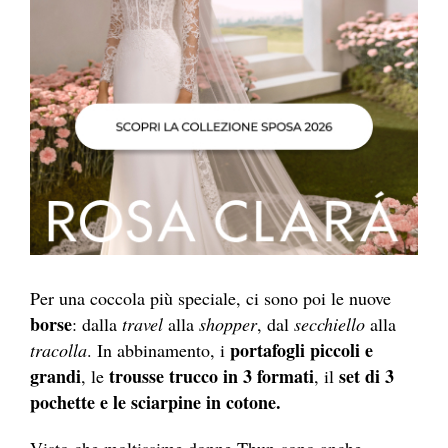
Per una coccola più speciale, ci sono poi le nuove
borse
: dalla
travel
alla
shopper
, dal
secchiello
alla
portafogli piccoli e
tracolla
. In abbinamento, i
grandi
trousse trucco in 3 formati
set di 3
, le
, il
pochette e le sciarpine in cotone.
Visto che moltissime donne Thun sono anche