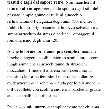
tessuti e tagli dal sapore retrò
. Non mancherà il
ritorno al vintage
: prendendo spunto dagli stili del
passato, ampie gonne di tulle al ginocchio
richiameranno l’eleganza degli anni ’50, mentre
l’abito lungo – rigorosamente in pizzo scivolato o a
sirena arricchito da strass e perline – omaggerà il
romanticismo degli anni ’20.
forme
più semplici
Anche le
torneranno
: maniche
lunghe e leggere, scolli a cuore o semi cuore e gonne
lunghissime che si arricchiranno di strascichi
mozzafiato. I modelli a sirena valorizzeranno al
massimo le forme femminili mentre le scollature
evidenzieranno la schiena – nuda per le più audaci –
o il decollété, con scolli a cuore o a barchetta, grazie
anche a spalline sottilissime.
seconde nozze
Per le
, o semplicemente per chi ama