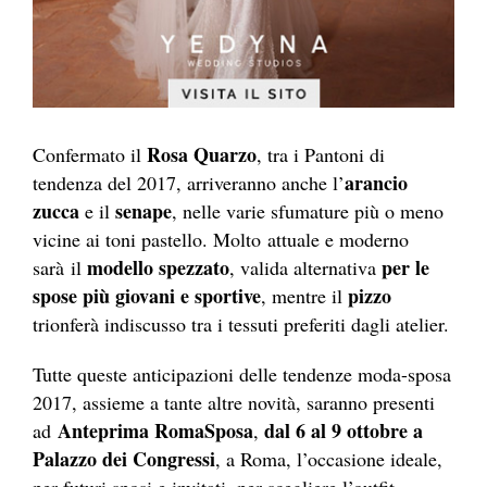
Rosa Quarzo
Confermato il
, tra i Pantoni di
arancio
tendenza del 2017, arriveranno anche l’
zucca
senape
e il
, nelle varie sfumature più o meno
vicine ai toni pastello. Molto attuale e moderno
modello spezzato
per le
sarà il
, valida alternativa
spose più giovani e sportive
pizzo
, mentre il
trionferà indiscusso tra i tessuti preferiti dagli atelier.
Tutte queste anticipazioni delle tendenze moda-sposa
2017, assieme a tante altre novità, saranno presenti
Anteprima RomaSposa
dal 6 al 9 ottobre a
ad
,
Palazzo dei Congressi
, a Roma, l’occasione ideale,
per futuri sposi e invitati, per scegliere l’outfit