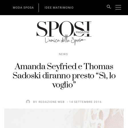
MODA SPOSA
IDEE MATRIMONIO
NEWS
Amanda Seyfried e Thomas
Sadoski diranno presto “Sì, lo
voglio”
BY
REDAZIONE WEB
14 SETTEMBRE 2016