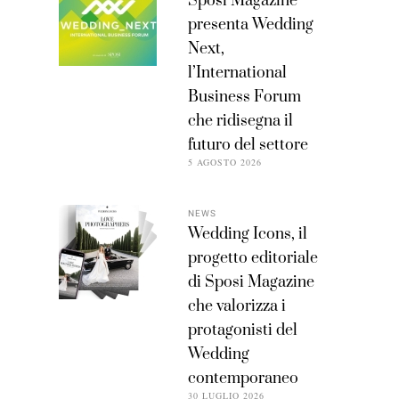
Sposi Magazine
presenta Wedding
Next,
l’International
Business Forum
che ridisegna il
futuro del settore
5 AGOSTO 2026
NEWS
Wedding Icons, il
progetto editoriale
di Sposi Magazine
che valorizza i
protagonisti del
Wedding
contemporaneo
30 LUGLIO 2026