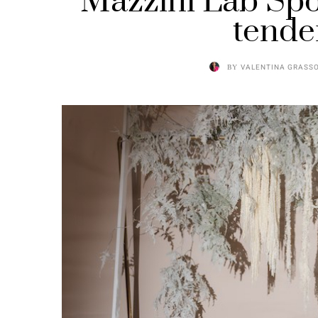
Mazzini Lab Spo
tende
BY
VALENTINA GRASS