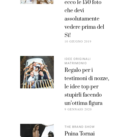
ecco le 150 foto
che devi
assolutamente
vedere prima del
Sì!
10 GIUGNO 2019
IDEE ORIGINALI
MATRIMONIO
Regalo per i
testimoni di nozze,
le idee top per
stupirli facendo
un’ottima figura
9 GENNAIO 2020
THE BRAND SHOW
Pnina Tornai