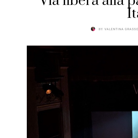
“Via libera alla
It
BY
VALENTINA GRASS