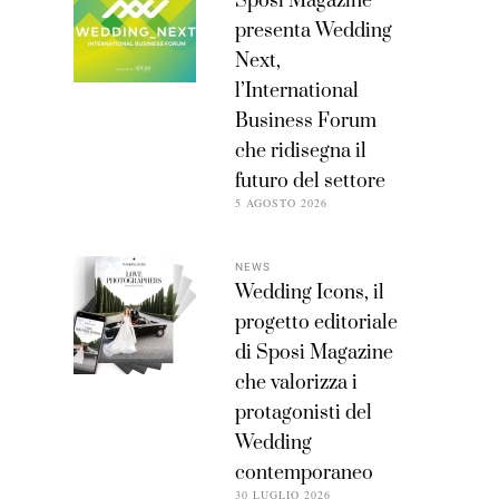
Sposi Magazine
presenta Wedding
Next,
l’International
Business Forum
che ridisegna il
futuro del settore
5 AGOSTO 2026
NEWS
Wedding Icons, il
progetto editoriale
di Sposi Magazine
che valorizza i
protagonisti del
Wedding
contemporaneo
30 LUGLIO 2026