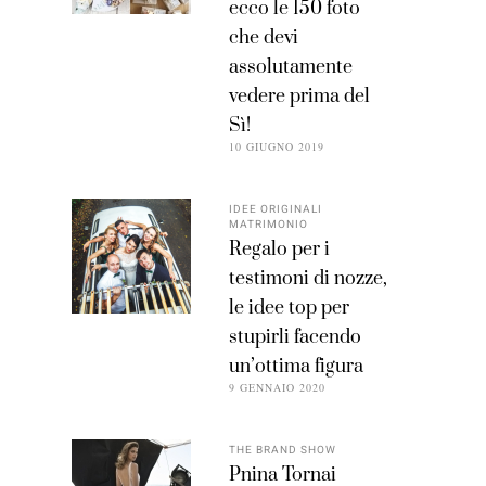
ecco le 150 foto
che devi
assolutamente
vedere prima del
Sì!
10 GIUGNO 2019
IDEE ORIGINALI
MATRIMONIO
Regalo per i
testimoni di nozze,
le idee top per
stupirli facendo
un’ottima figura
9 GENNAIO 2020
THE BRAND SHOW
Pnina Tornai