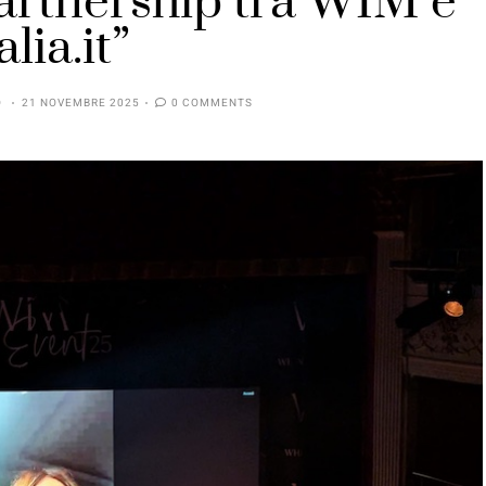
 partnership tra WIM e
alia.it”
O
21 NOVEMBRE 2025
0 COMMENTS