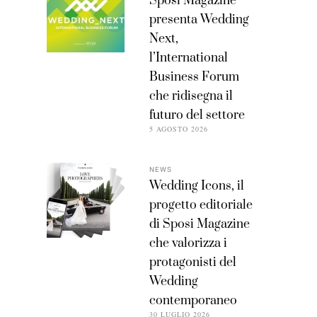
Sposi Magazine
presenta Wedding
Next,
l’International
Business Forum
che ridisegna il
futuro del settore
5 AGOSTO 2026
NEWS
Wedding Icons, il
progetto editoriale
di Sposi Magazine
che valorizza i
protagonisti del
Wedding
contemporaneo
30 LUGLIO 2026