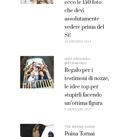
ecco le 150 foto
che devi
assolutamente
vedere prima del
Sì!
10 GIUGNO 2019
IDEE ORIGINALI
MATRIMONIO
Regalo per i
testimoni di nozze,
le idee top per
stupirli facendo
un’ottima figura
9 GENNAIO 2020
THE BRAND SHOW
Pnina Tornai