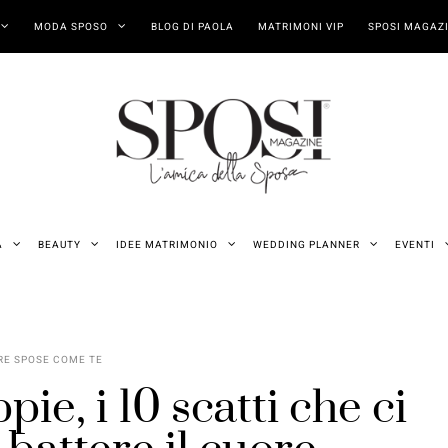
MODA SPOSO
BLOG DI PAOLA
MATRIMONI VIP
SPOSI MAGAZI
A
BEAUTY
IDEE MATRIMONIO
WEDDING PLANNER
EVENTI
RE SPOSE COME TE
ie, i 10 scatti che ci