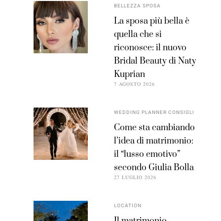
BELLEZZA SPOSA
La sposa più bella è
quella che si
riconosce: il nuovo
Bridal Beauty di Naty
Kuprian
7 AGOSTO 2026
WEDDING PLANNER CONSIGLI
Come sta cambiando
l’idea di matrimonio:
il “lusso emotivo”
secondo Giulia Bolla
27 LUGLIO 2026
LOCATION
Il matrimonio