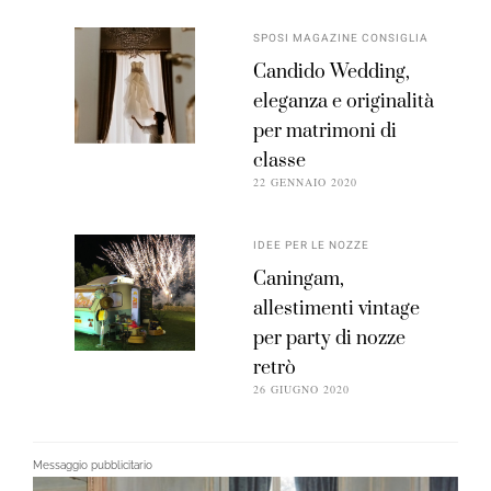
SPOSI MAGAZINE CONSIGLIA
Candido Wedding,
eleganza e originalità
per matrimoni di
classe
22 GENNAIO 2020
IDEE PER LE NOZZE
Caningam,
allestimenti vintage
per party di nozze
retrò
26 GIUGNO 2020
Messaggio pubblicitario