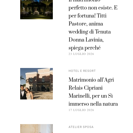
perfetto non esiste. E
per fortuna! Titti
Pastore, anima
wedding di Tenuta
Donna Lavinia,
spiega perché
23 LUGLIO 2026
HOTEL E RESORT
Matrimonio all’Agri
Relais Cipriani
Marinelli, per un Sì
immerso nella natura
17 LUGLIO 2026
ATELIER SPOSA