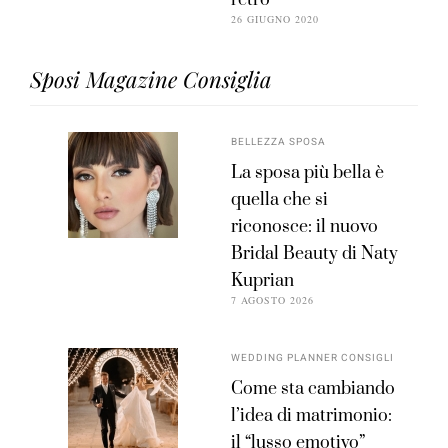
26 GIUGNO 2020
Sposi Magazine Consiglia
BELLEZZA SPOSA
La sposa più bella è
quella che si
riconosce: il nuovo
Bridal Beauty di Naty
Kuprian
7 AGOSTO 2026
WEDDING PLANNER CONSIGLI
Come sta cambiando
l’idea di matrimonio:
il “lusso emotivo”