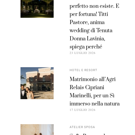
perfetto non esiste. E
per fortuna! Titti
Pastore, anima
wedding di Tenuta
Donna Lavinia,
spiega perché
23 LUGLIO 2026
HOTEL E RESORT
Matrimonio all’Agri
Relais Cipriani
Marinelli, per un Sì
immerso nella natura
17 LUGLIO 2026
ATELIER SPOSA