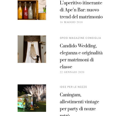
L’aperitivo itinerante
di Ape’n Bar: nuovo
trend del matrimonio
16 MAGGIO 2018
SPOSI MAGAZINE CONSIGLIA
Candido Wedding,
eleganza e originalità
per matrimoni di
classe
22 GENNAIO 2020
IDEE PER LE NOZZE
Caningam,
allestimenti vintage
per party di nozze
retrò