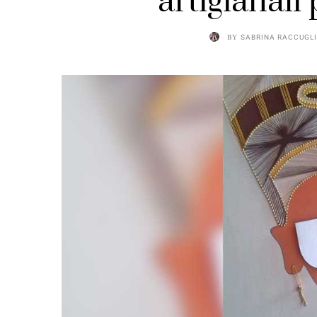
artigianali
BY
SABRINA RACCUGL