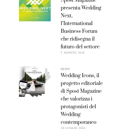
Sposi Magazine
presenta Wedding
Next,
l’International
Business Forum
che ridisegna il
futuro del settore
5 AGOSTO 2026
NEWS
Wedding Icons, il
progetto editoriale
di Sposi Magazine
che valorizza i
protagonisti del
Wedding
contemporaneo
30 LUGLIO 2026