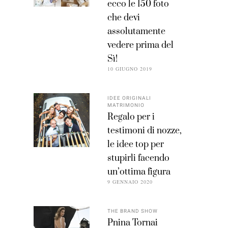
ecco le 150 foto
che devi
assolutamente
vedere prima del
Sì!
10 GIUGNO 2019
IDEE ORIGINALI
MATRIMONIO
Regalo per i
testimoni di nozze,
le idee top per
stupirli facendo
un’ottima figura
9 GENNAIO 2020
THE BRAND SHOW
Pnina Tornai