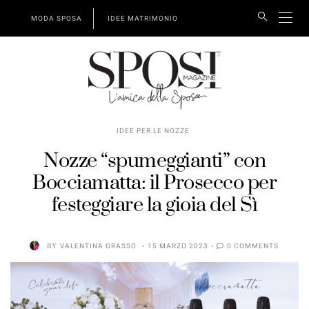
MODA SPOSA
IDEE MATRIMONIO
IDEE PER LE NOZZE
Nozze “spumeggianti” con
Bocciamatta: il Prosecco per
festeggiare la gioia del Sì
BY
VALENTINA GRASSO
15 MARZO 2023
0 COMMENTS