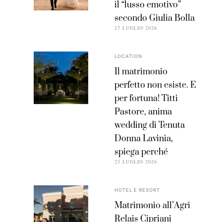
il “lusso emotivo”
secondo Giulia Bolla
27 LUGLIO 2026
LOCATION
Il matrimonio
perfetto non esiste. E
per fortuna! Titti
Pastore, anima
wedding di Tenuta
Donna Lavinia,
spiega perché
23 LUGLIO 2026
HOTEL E RESORT
Matrimonio all’Agri
Relais Cipriani