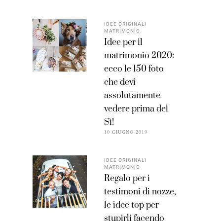
IDEE ORIGINALI
MATRIMONIO
Idee per il
matrimonio 2020:
ecco le 150 foto
che devi
assolutamente
vedere prima del
Sì!
10 GIUGNO 2019
IDEE ORIGINALI
MATRIMONIO
Regalo per i
testimoni di nozze,
le idee top per
stupirli facendo