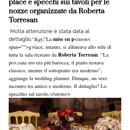
place e specchi sui tavoli per le
nozze organizzate da Roberta
Torresan
Molta attenzione è stata data al
mise
en p
“&g
t;”La
<stron<
dettaglio.
span=””>g>lace, intanto, si allineava allo stile di
Roberta Torresan
tutta la sala ricreato da
. “La
po>;sata oro era più barocca, il piatto restava
classico, mentre il sottopiatto era moderno”,
aggiunge la wedding planner. Dunque, un vero
incontro tra antico e moderno. Il dettaglio? Lo
specchio sul tavolo.</stron<>