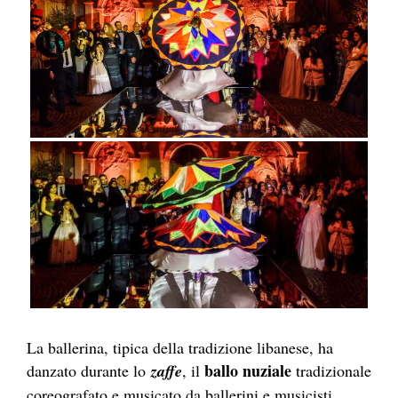
La ballerina, tipica della tradizione libanese, ha
ballo nuziale
danzato durante lo
zaffe
, il
tradizionale
coreografato e musicato da ballerini e musicisti