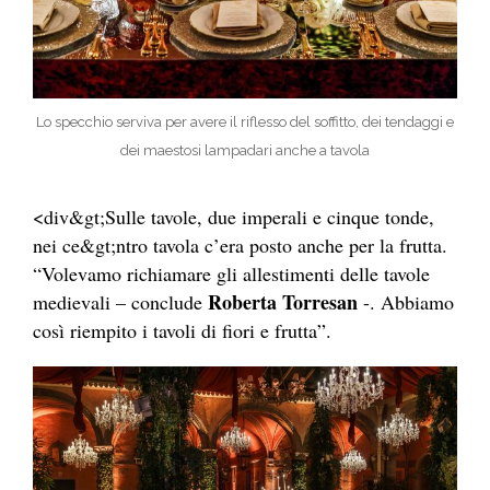
Lo specchio serviva per avere il riflesso del soffitto, dei tendaggi e
dei maestosi lampadari anche a tavola
<d
iv&gt;Sulle tavole, due imperali e cinque tonde,
nei ce&gt;ntro tavola c’era posto anche per la frutta.
“Volevamo richiamare gli allestimenti delle tavole
Rob
erta Torresan
medievali – concl
ude
-. Abbiamo
così riempito i tavoli di fiori e frutta”.