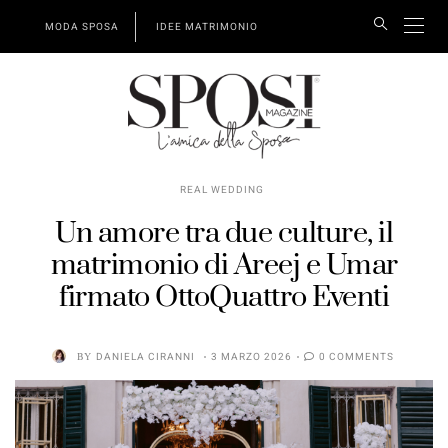
MODA SPOSA
IDEE MATRIMONIO
REAL WEDDING
Un amore tra due culture, il
matrimonio di Areej e Umar
firmato OttoQuattro Eventi
BY
DANIELA CIRANNI
3 MARZO 2026
0 COMMENTS