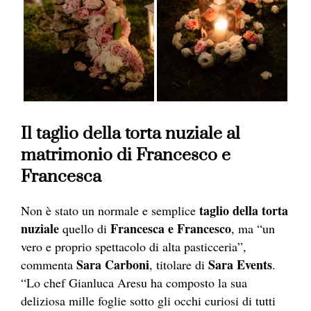
Il taglio della torta nuziale al
matrimonio di Francesco e
Francesca
taglio della torta
Non è stato un normale e semplice
nuziale
France
sca e Francesco
quello
di
, ma “un
vero e proprio spettacolo di alta pasticceria”,
S
ara Carboni
S
ara Events
commen
ta
, titolare
di
.
“Lo chef Gianluca Aresu ha composto la sua
deliziosa mille foglie sotto gli occhi curiosi di tutti