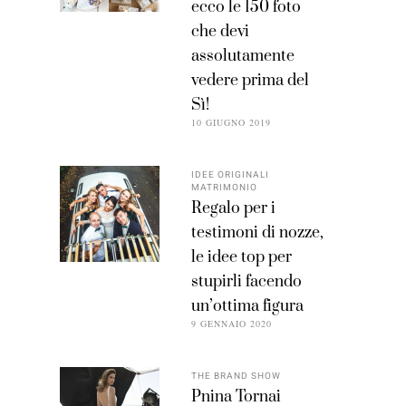
ecco le 150 foto
che devi
assolutamente
vedere prima del
Sì!
10 GIUGNO 2019
IDEE ORIGINALI
MATRIMONIO
Regalo per i
testimoni di nozze,
le idee top per
stupirli facendo
un’ottima figura
9 GENNAIO 2020
THE BRAND SHOW
Pnina Tornai