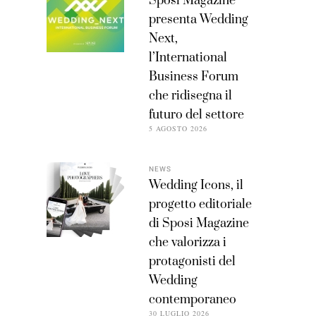
Sposi Magazine
presenta Wedding
Next,
l’International
Business Forum
che ridisegna il
futuro del settore
5 AGOSTO 2026
NEWS
Wedding Icons, il
progetto editoriale
di Sposi Magazine
che valorizza i
protagonisti del
Wedding
contemporaneo
30 LUGLIO 2026