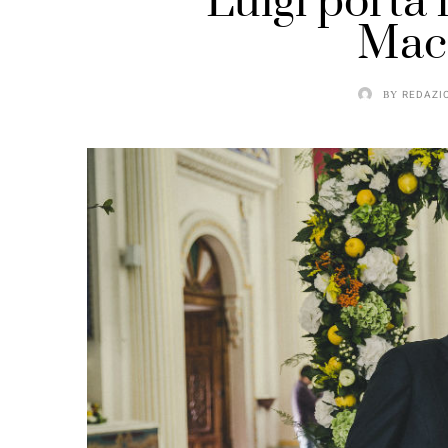
Luigi porta 
Macc
BY
REDAZI