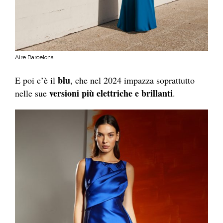
Aire Barcelona
blu
E poi c’è il
, che nel 2024 impazza soprattutto
versioni più elettriche e brillanti
nelle sue
.