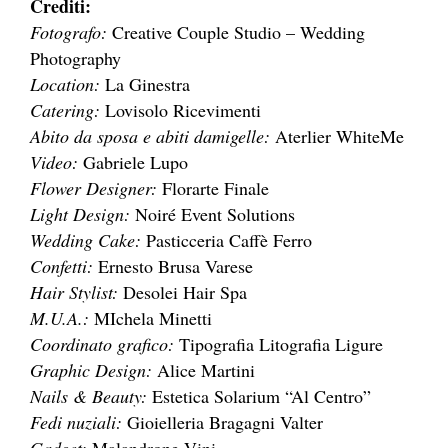
Crediti:
Fotografo:
Creative Couple Studio – Wedding
Photography
Location:
La Ginestra
Catering:
Lovisolo Ricevimenti
Abito da sposa e abiti damigelle:
Aterlier WhiteMe
Video:
Gabriele Lupo
Flower Designer:
Florarte Finale
Light Design:
Noiré Event Solutions
Wedding Cake:
Pasticceria Caffè Ferro
Confetti:
Ernesto Brusa Varese
Hair Stylist:
Desolei Hair Spa
M.U.A.:
MIchela Minetti
Coordinato grafico:
Tipografia Litografia Ligure
Graphic Design:
Alice Martini
Nails & Beauty:
Estetica Solarium “Al Centro”
Fedi nuziali:
Gioielleria Bragagni Valter