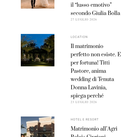
il “lusso emotivo”
secondo Giulia Bolla
27 LUGLIO 2026
LOCATION
Il matrimonio
perfetto non esiste. E
per fortuna! Titti
Pastore, anima
wedding di Tenuta
Donna Lavinia,
spiega perché
23 LUGLIO 2026
HOTEL E RESORT
Matrimonio all’Agri