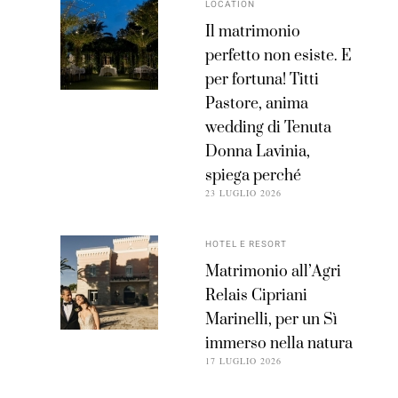
LOCATION
Il matrimonio
perfetto non esiste. E
per fortuna! Titti
Pastore, anima
wedding di Tenuta
Donna Lavinia,
spiega perché
23 LUGLIO 2026
HOTEL E RESORT
Matrimonio all’Agri
Relais Cipriani
Marinelli, per un Sì
immerso nella natura
17 LUGLIO 2026