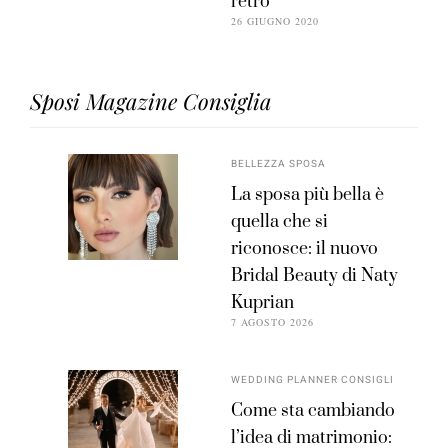
retrò
26 GIUGNO 2020
Sposi Magazine Consiglia
BELLEZZA SPOSA
La sposa più bella è
quella che si
riconosce: il nuovo
Bridal Beauty di Naty
Kuprian
7 AGOSTO 2026
WEDDING PLANNER CONSIGLI
Come sta cambiando
l’idea di matrimonio: