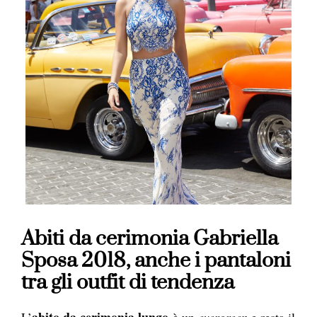
Abiti da cerimonia Gabriella
Sposa 2018, anche i pantaloni
tra gli outfit di tendenza
abito da cerimonia lungo
L’
è un
evergreen
e resta il