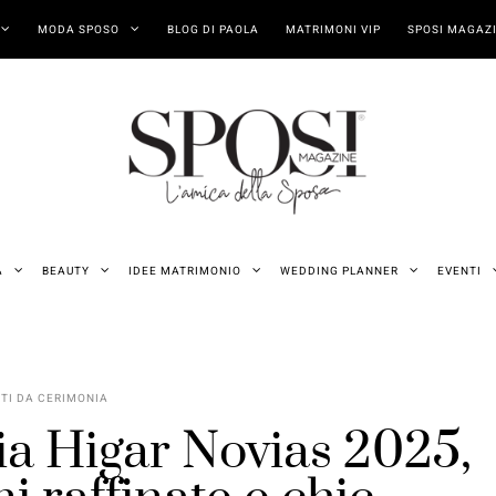
MODA SPOSO
BLOG DI PAOLA
MATRIMONI VIP
SPOSI MAGAZI
A
BEAUTY
IDEE MATRIMONIO
WEDDING PLANNER
EVENTI
ITI DA CERIMONIA
ia Higar Novias 2025,