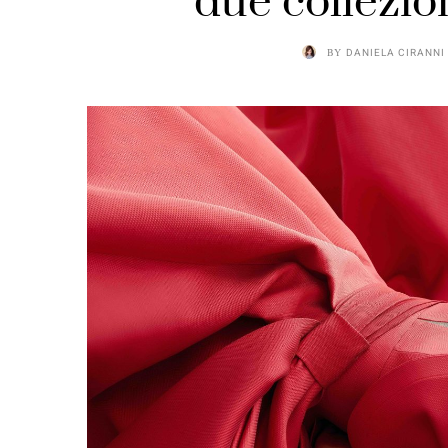
due collezion
BY
DANIELA CIRANNI