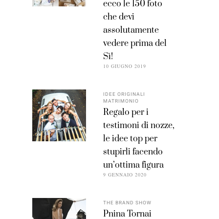
ecco le 150 foto
che devi
assolutamente
vedere prima del
Sì!
10 GIUGNO 2019
IDEE ORIGINALI
MATRIMONIO
Regalo per i
testimoni di nozze,
le idee top per
stupirli facendo
un’ottima figura
9 GENNAIO 2020
THE BRAND SHOW
Pnina Tornai