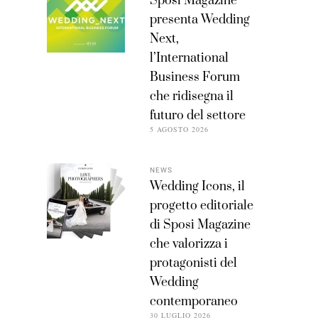
Sposi Magazine
presenta Wedding
Next,
l’International
Business Forum
che ridisegna il
futuro del settore
5 AGOSTO 2026
NEWS
Wedding Icons, il
progetto editoriale
di Sposi Magazine
che valorizza i
protagonisti del
Wedding
contemporaneo
30 LUGLIO 2026