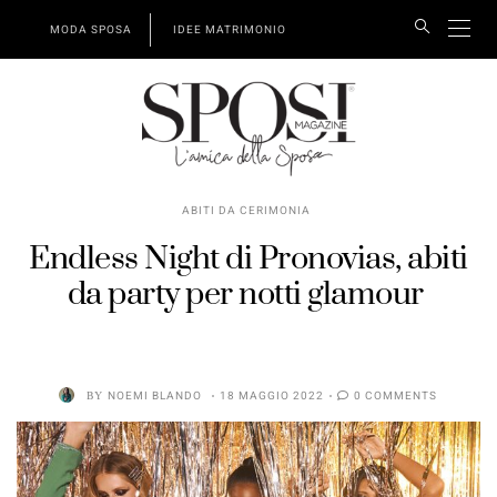
MODA SPOSA
IDEE MATRIMONIO
ABITI DA CERIMONIA
Endless Night di Pronovias, abiti
da party per notti glamour
BY
NOEMI BLANDO
18 MAGGIO 2022
0 COMMENTS