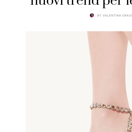
nuovi trend per l
BY
VALENTINA GRAS