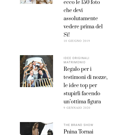
ecco le 150 foto
che devi
assolutamente
vedere prima del
Sì!
10 GIUGNO 2019
IDEE ORIGINALI
MATRIMONIO
Regalo per i
testimoni di nozze,
le idee top per
stupirli facendo
un’ottima figura
9 GENNAIO 2020
THE BRAND SHOW
Pnina Tornai