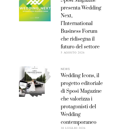
Sposi Magazine
presenta Wedding
Next,
l’International
Business Forum
che ridisegna il
futuro del settore
5 AGOSTO 2026
NEWS
Wedding Icons, il
progetto editoriale
di Sposi Magazine
che valorizza i
protagonisti del
Wedding
contemporaneo
30 LUGLIO 2026