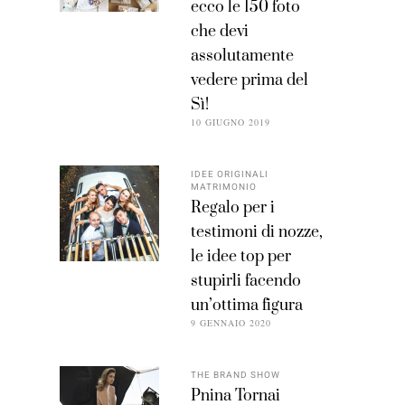
ecco le 150 foto
che devi
assolutamente
vedere prima del
Sì!
10 GIUGNO 2019
IDEE ORIGINALI
MATRIMONIO
Regalo per i
testimoni di nozze,
le idee top per
stupirli facendo
un’ottima figura
9 GENNAIO 2020
THE BRAND SHOW
Pnina Tornai