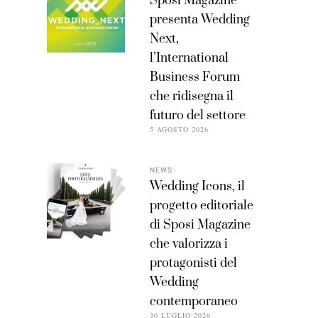
Sposi Magazine
presenta Wedding
Next,
l’International
Business Forum
che ridisegna il
futuro del settore
5 AGOSTO 2026
NEWS
Wedding Icons, il
progetto editoriale
di Sposi Magazine
che valorizza i
protagonisti del
Wedding
contemporaneo
30 LUGLIO 2026