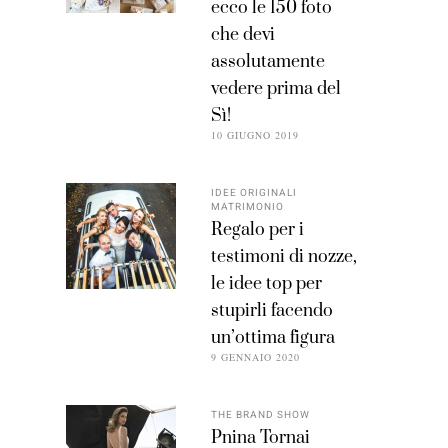
ecco le 150 foto
che devi
assolutamente
vedere prima del
Sì!
10 GIUGNO 2019
IDEE ORIGINALI
MATRIMONIO
Regalo per i
testimoni di nozze,
le idee top per
stupirli facendo
un’ottima figura
9 GENNAIO 2020
THE BRAND SHOW
Pnina Tornai