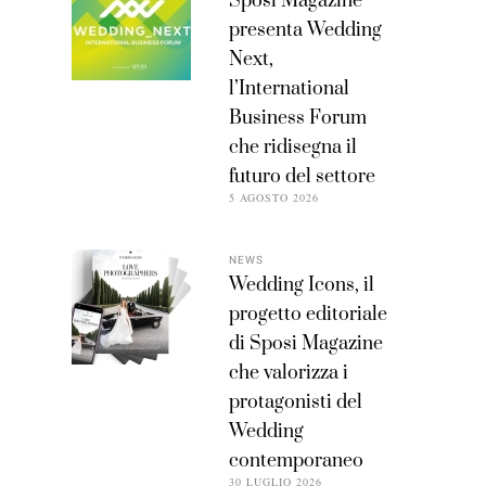
Sposi Magazine
presenta Wedding
Next,
l’International
Business Forum
che ridisegna il
futuro del settore
5 AGOSTO 2026
NEWS
Wedding Icons, il
progetto editoriale
di Sposi Magazine
che valorizza i
protagonisti del
Wedding
contemporaneo
30 LUGLIO 2026