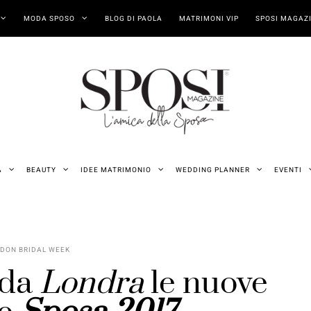
MODA SPOSO
BLOG DI PAOLA
MATRIMONI VIP
SPOSI MAGAZI
A
BEAUTY
IDEE MATRIMONIO
WEDDING PLANNER
EVENTI
DON BRIDAL WEEK
 da
Londra
le nuove