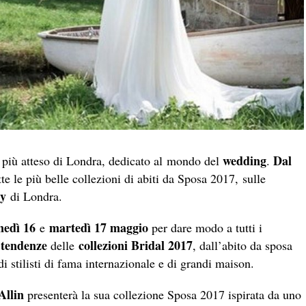
wedding
Dal
 più atteso di Londra, dedicato al mondo del
.
utte le più belle collezioni di abiti da Sposa 2017, sulle
ry
di Londra.
nedì 16
martedì 17 maggio
e
per dare modo a tutti i
tendenze
collezioni Bridal 2017
e
delle
, dall’abito da sposa
di stilisti di fama internazionale e di grandi maison.
Allin
presenterà la sua collezione Sposa 2017 ispirata da uno