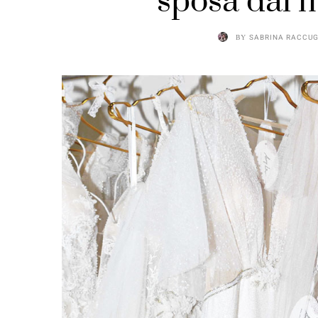
sposa dal 
BY
SABRINA RACCUG