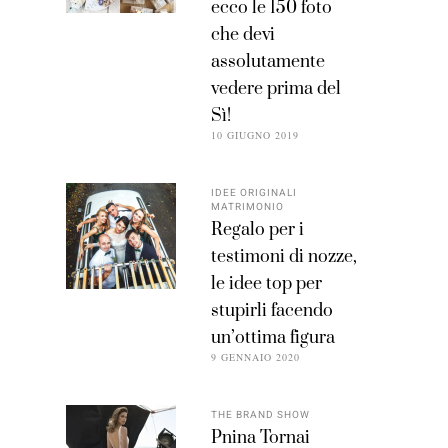
ecco le 150 foto
che devi
assolutamente
vedere prima del
Sì!
10 GIUGNO 2019
IDEE ORIGINALI
MATRIMONIO
Regalo per i
testimoni di nozze,
le idee top per
stupirli facendo
un’ottima figura
9 GENNAIO 2020
THE BRAND SHOW
Pnina Tornai