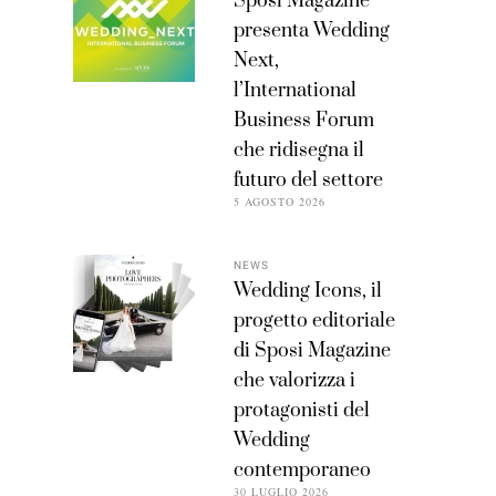
Sposi Magazine
presenta Wedding
Next,
l’International
Business Forum
che ridisegna il
futuro del settore
5 AGOSTO 2026
NEWS
Wedding Icons, il
progetto editoriale
di Sposi Magazine
che valorizza i
protagonisti del
Wedding
contemporaneo
30 LUGLIO 2026