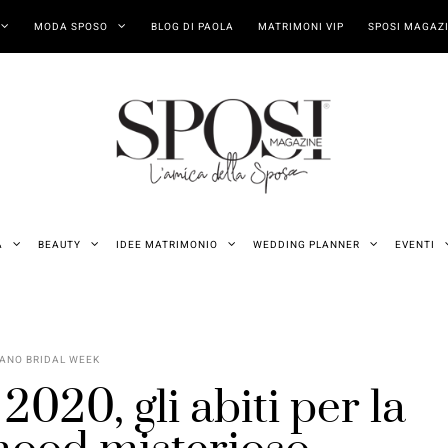
MODA SPOSO
BLOG DI PAOLA
MATRIMONI VIP
SPOSI MAGAZI
A
BEAUTY
IDEE MATRIMONIO
WEDDING PLANNER
EVENTI
ANO BRIDAL WEEK
2020, gli abiti per la