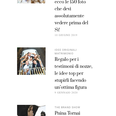
ecco le 150 foto
che devi
assolutamente
vedere prima del
Sì!
10 GIUGNO 2019
IDEE ORIGINALI
MATRIMONIO
Regalo per i
testimoni di nozze,
le idee top per
stupirli facendo
un’ottima figura
9 GENNAIO 2020
THE BRAND SHOW
Pnina Tornai