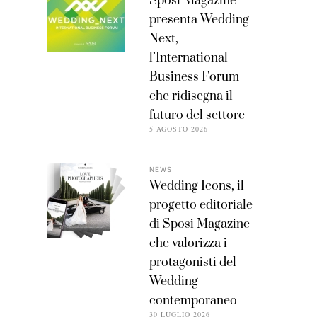
Sposi Magazine
presenta Wedding
Next,
l’International
Business Forum
che ridisegna il
futuro del settore
5 AGOSTO 2026
NEWS
Wedding Icons, il
progetto editoriale
di Sposi Magazine
che valorizza i
protagonisti del
Wedding
contemporaneo
30 LUGLIO 2026