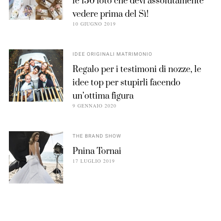
le 150 foto che devi assolutamente
vedere prima del Sì!
10 GIUGNO 2019
IDEE ORIGINALI MATRIMONIO
Regalo per i testimoni di nozze, le
idee top per stupirli facendo
un’ottima figura
9 GENNAIO 2020
THE BRAND SHOW
Pnina Tornai
17 LUGLIO 2019