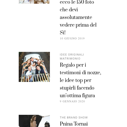
ecco le 150 foto
che devi
assolutamente
vedere prima del
Sì!
10 GIUGNO 2019
IDEE ORIGINALI
MATRIMONIO
Regalo per i
testimoni di nozze,
le idee top per
stupirli facendo
un’ottima figura
9 GENNAIO 2020
THE BRAND SHOW
Pnina Tornai