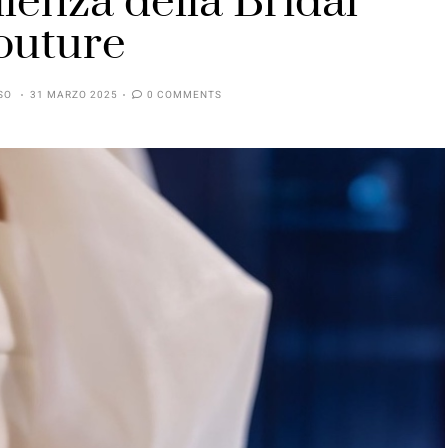
llenza della Bridal
outure
SO
31 MARZO 2025
0 COMMENTS