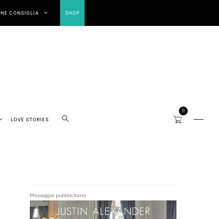
NE CONSIGLIA
SHOP
0
LOVE STORIES
Messaggio pubblicitario