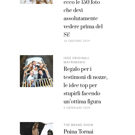
ecco le 150 foto
che devi
assolutamente
vedere prima del
Sì!
10 GIUGNO 2019
IDEE ORIGINALI
MATRIMONIO
Regalo per i
testimoni di nozze,
le idee top per
stupirli facendo
un’ottima figura
9 GENNAIO 2020
THE BRAND SHOW
Pnina Tornai