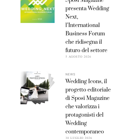
Sposi Magazine
presenta Wedding
Next,
l’International
Business Forum
che ridisegna il
futuro del settore
5 AGOSTO 2026
NEWS
Wedding Icons, il
progetto editoriale
di Sposi Magazine
che valorizza i
protagonisti del
Wedding
contemporaneo
30 LUGLIO 2026