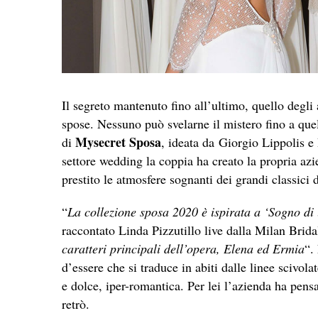
Il segreto mantenuto fino all’ultimo, quello degli a
spose. Nessuno può svelarne il mistero fino a qu
Mysecret Sposa
di
, ideata da
Giorgio Lippolis e 
settore wedding la coppia ha creato la propria a
prestito le atmosfere sognanti dei grandi classici d
“
La collezione sposa 2020 è ispirata a ‘Sogno di
raccontato Linda Pizzutillo live dalla Milan Brid
caratteri principali dell’opera, Elena ed Ermia
“.
d’essere che si traduce in abiti dalle linee scivola
e dolce, iper-romantica. Per lei l’azienda ha pensat
retrò.