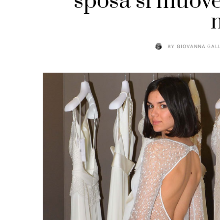
sposa si muove
BY
GIOVANNA GAL