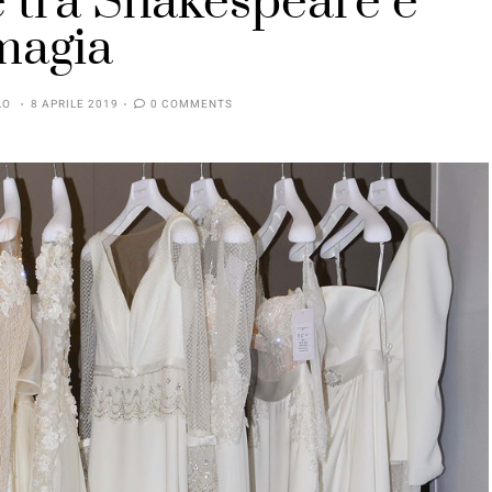
 tra Shakespeare e
magia
LO
8 APRILE 2019
0 COMMENTS