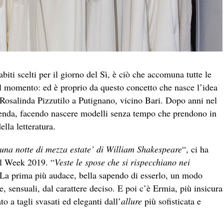
biti scelti per il giorno del Sì, è ciò che accomuna tutte le
el momento: ed è proprio da questo concetto che nasce l’idea
Rosalinda Pizzutilo a Putignano, vicino Bari. Dopo anni nel
zienda, facendo nascere modelli senza tempo che prendono in
ella letteratura.
 una notte di mezza estate’ di William Shakespeare
“, ci ha
al Week 2019. “
Veste le spose che si rispecchiano nei
 La prima più audace, bella sapendo di esserlo, un modo
te, sensuali, dal carattere deciso. E poi c’è Ermia, più insicura
o a tagli svasati ed eleganti dall’
allure
più sofisticata e