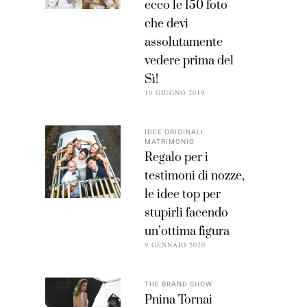
ecco le 150 foto
che devi
assolutamente
vedere prima del
Sì!
10 GIUGNO 2019
IDEE ORIGINALI
MATRIMONIO
Regalo per i
testimoni di nozze,
le idee top per
stupirli facendo
un’ottima figura
9 GENNAIO 2020
THE BRAND SHOW
Pnina Tornai