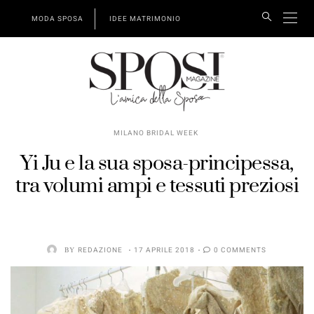
MODA SPOSA
IDEE MATRIMONIO
MILANO BRIDAL WEEK
Yi Ju e la sua sposa-principessa,
tra volumi ampi e tessuti preziosi
BY
REDAZIONE
17 APRILE 2018
0 COMMENTS