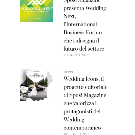
Sposi Magazine
presenta Wedding
Next,
l’International
Business Forum
che ridisegna il
futuro del settore
5 AGOSTO 2026
NEWS
Wedding Icons, il
progetto editoriale
di Sposi Magazine
che valorizza i
protagonisti del
Wedding
contemporaneo
30 LUGLIO 2026