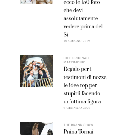
ecco le 150 foto
che devi
assolutamente
vedere prima del
Sì!
10 GIUGNO 2019
IDEE ORIGINALI
MATRIMONIO
Regalo per i
testimoni di nozze,
le idee top per
stupirli facendo
un’ottima figura
9 GENNAIO 2020
THE BRAND SHOW
Pnina Tornai