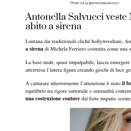
Photo via Ig @antonellasalvucci
Antonella Salvucci veste
abito a sirena
Lontana dai tradizionali cliché hollywoodiani, Ant
a sirena
di Michela Ferriero costruita come una so
La base nude, quasi impalpabile, lascia emerger
attraversa l’intera figura creando giochi di luce g
il b
A catturare ulteriormente l’attenzione è stato
equilibrio tra rigore sartoriale e sensualità cont
una costruzione couture
dal forte impatto scenic