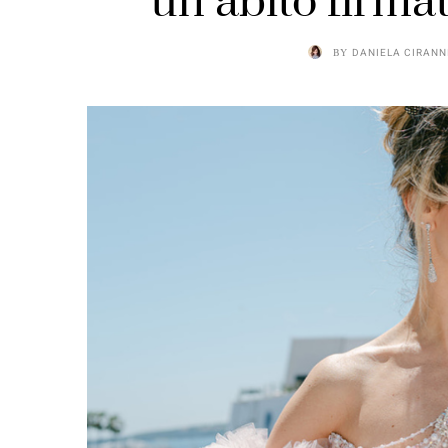
un abito firma
BY
DANIELA CIRANN