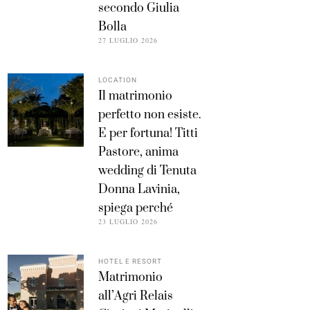
secondo Giulia
Bolla
27 LUGLIO 2026
LOCATION
Il matrimonio
perfetto non esiste.
E per fortuna! Titti
Pastore, anima
wedding di Tenuta
Donna Lavinia,
spiega perché
23 LUGLIO 2026
HOTEL E RESORT
Matrimonio
all’Agri Relais