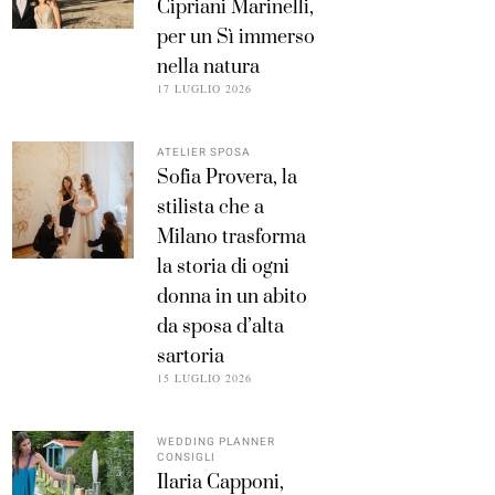
Cipriani Marinelli,
per un Sì immerso
nella natura
17 LUGLIO 2026
ATELIER SPOSA
Sofia Provera, la
stilista che a
Milano trasforma
la storia di ogni
donna in un abito
da sposa d’alta
sartoria
15 LUGLIO 2026
WEDDING PLANNER
CONSIGLI
Ilaria Capponi,