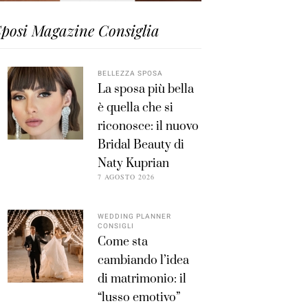
posi Magazine Consiglia
BELLEZZA SPOSA
La sposa più bella
è quella che si
riconosce: il nuovo
Bridal Beauty di
Naty Kuprian
7 AGOSTO 2026
WEDDING PLANNER
CONSIGLI
Come sta
cambiando l’idea
di matrimonio: il
“lusso emotivo”