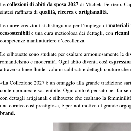
collezioni di abiti da sposa 2027
Le
di Michela Ferriero, Ca
qualità, ricerca e artigianalità.
sintesi raffinata di
materiali 
Le nuove creazioni si distinguono per l’impiego di
ecosostenibili
ricami 
e una cura meticolosa dei dettagli, con
competenze manifatturiere d’eccellenza.
Le silhouette sono studiate per esaltare armoniosamente le dive
spressio
romanticismo e modernità. Ogni abito diventa così e
attraverso linee fluide, volumi calibrati e dettagli couture che
«La Collezione 2027 è un omaggio alla grande tradizione sarto
contemporaneo e sostenibile. Ogni abito è pensato per far sen
con dettagli artigianali e silhouette che esaltano la femminili
una cornice così prestigiosa, è per noi motivo di grande orgo
brand.