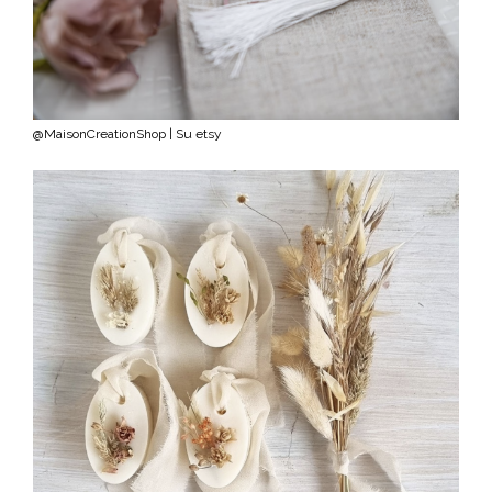
@MaisonCreationShop | Su etsy