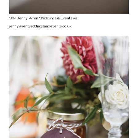
WP: Jenny Wren Weddings & Events via
jennywrenweddingsandevents.co.uk