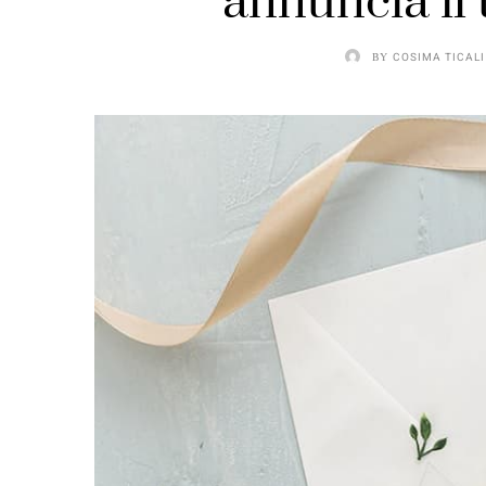
annuncia il 
BY
COSIMA TICALI