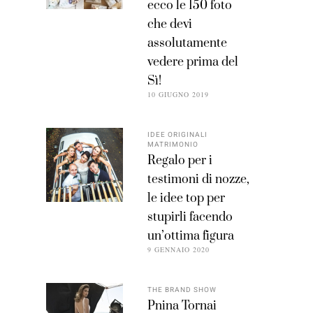
ecco le 150 foto
che devi
assolutamente
vedere prima del
Sì!
10 GIUGNO 2019
IDEE ORIGINALI
MATRIMONIO
Regalo per i
testimoni di nozze,
le idee top per
stupirli facendo
un’ottima figura
9 GENNAIO 2020
THE BRAND SHOW
Pnina Tornai