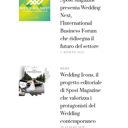
Sposi Magazine
presenta Wedding
Next,
l’International
Business Forum
che ridisegna il
futuro del settore
5 AGOSTO 2026
NEWS
Wedding Icons, il
progetto editoriale
di Sposi Magazine
che valorizza i
protagonisti del
Wedding
contemporaneo
30 LUGLIO 2026