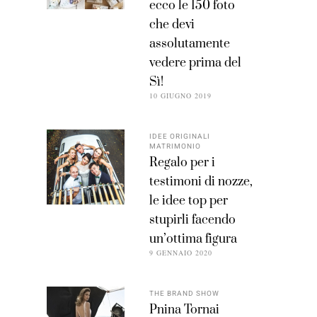
ecco le 150 foto
che devi
assolutamente
vedere prima del
Sì!
10 GIUGNO 2019
IDEE ORIGINALI
MATRIMONIO
Regalo per i
testimoni di nozze,
le idee top per
stupirli facendo
un’ottima figura
9 GENNAIO 2020
THE BRAND SHOW
Pnina Tornai