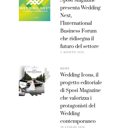
Sposi Magazine
presenta Wedding
Next,
l’International
Business Forum
che ridisegna il
futuro del settore
5 AGOSTO 2026
NEWS
Wedding Icons, il
progetto editoriale
di Sposi Magazine
che valorizza i
protagonisti del
Wedding
contemporaneo
30 LUGLIO 2026