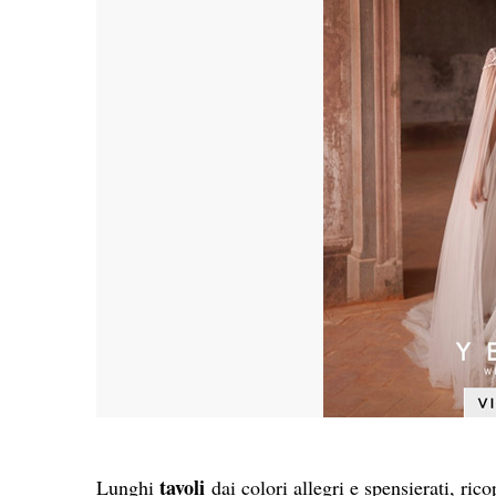
tavoli
Lunghi
dai colori allegri e spensierati, ric