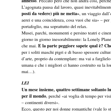
annesso
. Peccato però che non andrà così, perché
L’agognata pausa dal lavoro, quasi inevitabilment
posti da vedere) più ne metta»
, un viaggio dall
aerei e una coincidenza, cosa vuoi che sia» – per g
portafoglio, ma soprattutto del relax.
Musei, parchi, monumenti e persino teatri e cinema
giorno in giorno inesorabilmente: la Lonely Plan
E la parte peggiore sapete qual è? C
che mai.
per i soliti maschi pigri e
di
basso spessore cultura
d’arte, proprio da contemplare: ma vai a farglielo
umana e che i migliori ci hanno costruito su la l
mai…).
LEI
Un mese insieme, quattro settimane soltanto lui
per il mondo
, perché «ai voglia
di
tempo per visit
– continenti diversi».
Ecco, questo per noi donne romantiche (vale lo s