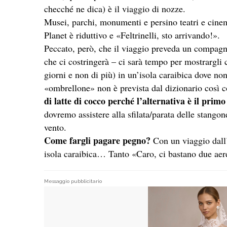
checché ne dica) è il viaggio
di
nozze.
Musei, parchi, monumenti e persino teatri e cinem
Planet è riduttivo e «Feltrinelli, sto arrivando!».
Peccato, però, che il viaggio preveda un compagno
che ci costringerà – ci sarà tempo per mostrargli 
giorni e non
di
più) in un’isola caraibica dove non
«ombrellone» non è prevista dal dizionario così
di
latte
di
cocco perché l’alternativa è il primo
dovremo assistere alla sfilata/parata delle stango
vento.
Come fargli pagare pegno?
Con un viaggio dall’
isola caraibica… Tanto «Caro, ci bastano due aere
Messaggio pubblicitario