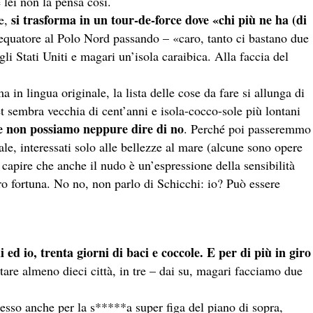
 lei non la pensa così.
si trasforma in un tour-de-force dove «chi più ne ha (
di
e,
’equatore al Polo Nord passando – «caro, tanto ci bastano due
li Stati Uniti e magari un’isola caraibica. Alla faccia del
 in lingua originale, la lista delle cose da fare si allunga
di
et sembra vecchia
di
cent’anni e isola-cocco-sole più lontani
he non possiamo neppure dire
di
no
. Perché poi passeremmo
le, interessati solo alle bellezze al mare (alcune sono opere
 capire che anche il nudo è un’espressione della sensibilità
oro fortuna. No no, non parlo
di
Schicchi: io? Può essere
 ed io, trenta giorni
di
baci e coccole. E per
di
più in giro
are almeno dieci città, in tre – dai su, magari facciamo due
tesso anche per la s*****a super figa del piano
di
sopra,