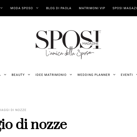
MODA SPOSO
BLOG DI PAOLA
MATRIMONI VIP
SPOSI MAGAZI
A
BEAUTY
IDEE MATRIMONIO
WEDDING PLANNER
EVENTI
IAGGI DI NOZZE
gio di nozze