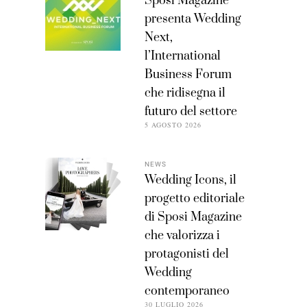
Sposi Magazine
presenta Wedding
Next,
l’International
Business Forum
che ridisegna il
futuro del settore
5 AGOSTO 2026
NEWS
Wedding Icons, il
progetto editoriale
di Sposi Magazine
che valorizza i
protagonisti del
Wedding
contemporaneo
30 LUGLIO 2026