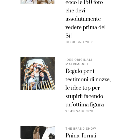
ecco le 150 foto
che devi
assolutamente
vedere prima del
Sì!
10 GIUGNO 2019
IDEE ORIGINALI
MATRIMONIO
Regalo per i
testimoni di nozze,
le idee top per
stupirli facendo
un’ottima figura
9 GENNAIO 2020
THE BRAND SHOW
Pnina Tornai