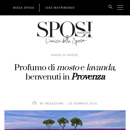
MODA SPOSA
IDEE MATRIMONIO
VIAGGI DI NOZZE
Profumo di
mosto
e
lavanda
,
benvenuti in
Provenza
BY
REDAZIONE
20 GENNAIO 2016