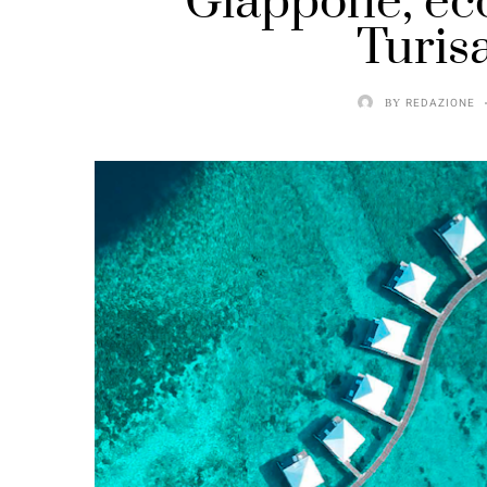
Giappone, ecc
Turis
BY
REDAZIONE