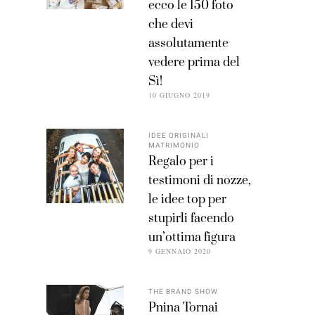
ecco le 150 foto
che devi
assolutamente
vedere prima del
Sì!
10 GIUGNO 2019
IDEE ORIGINALI
MATRIMONIO
Regalo per i
testimoni di nozze,
le idee top per
stupirli facendo
un’ottima figura
9 GENNAIO 2020
THE BRAND SHOW
Pnina Tornai