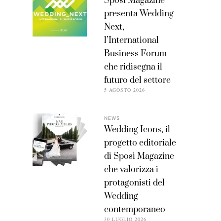
Sposi Magazine
presenta Wedding
Next,
l’International
Business Forum
che ridisegna il
futuro del settore
5 AGOSTO 2026
NEWS
Wedding Icons, il
progetto editoriale
di Sposi Magazine
che valorizza i
protagonisti del
Wedding
contemporaneo
30 LUGLIO 2026