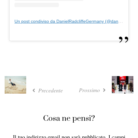
Un post condiviso da DanielRadcliffeGermany (@danielradcliffegermany)
Prossimo
Precedente
Cosa ne pensi?
Il tuo indirizzo email non sarà pubblicato.
I campi