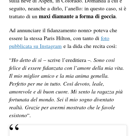
sulla neve di Aspen, in Colorado. Domanda a cui è
seguito, neanche a dirlo, l’anello: in questo caso, si è
maxi diamante a forma di goccia
trattato di un
.
Ad annunciare il fidanzamento nonn> poteva che
essere la stessa Paris Hilton, con tanto di
foto
pubblicata su Instagram
e la dida che recita così:
“
Ho detto di sì
– scrive l’ereditiera –
. Sono così
felice di essere fidanzata con l’amore della mia vita.
Il mio miglior amico e la mia anima gemella.
Perfetto per me in tutto. Così devoto, leale,
amorevole e di buon cuore. Mi sento la ragazza più
fortunata del mondo. Sei il mio sogno diventato
realtà. Grazie per avermi mostrato che le favole
esistono
“.