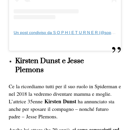
Un post condiviso da S O P H I E T U R N E R (@sophiet)
Kirsten Dunst e Jesse
Plemons
Ce la ricordiamo tutti per il suo ruolo in Spiderman e
nel 2018 la vedremo diventare mamma e moglie.
Kirsten
Dunst
L’attrice 35enne
ha annunciato sta
anche per sposare il compagno – nonché futuro
padre – Jesse Plemons.
si sono conosciuti sul
Anche lui attore (ha 29 anni),