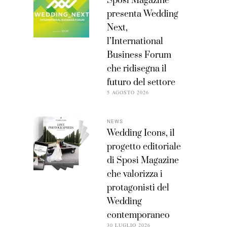
Sposi Magazine
presenta Wedding
Next,
l’International
Business Forum
che ridisegna il
futuro del settore
5 AGOSTO 2026
NEWS
Wedding Icons, il
progetto editoriale
di Sposi Magazine
che valorizza i
protagonisti del
Wedding
contemporaneo
30 LUGLIO 2026