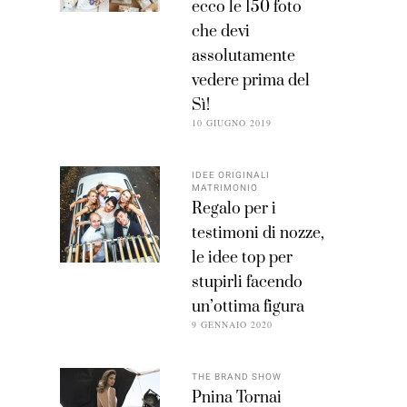
ecco le 150 foto
che devi
assolutamente
vedere prima del
Sì!
10 GIUGNO 2019
IDEE ORIGINALI
MATRIMONIO
Regalo per i
testimoni di nozze,
le idee top per
stupirli facendo
un’ottima figura
9 GENNAIO 2020
THE BRAND SHOW
Pnina Tornai