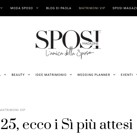
MODA SPOSO
BLOG DI PAOLA
MATRIMONI VIP
SPOSI MAGAZI
A
BEAUTY
IDEE MATRIMONIO
WEDDING PLANNER
EVENTI
MATRIMONI VIP
5, ecco i Sì più attesi