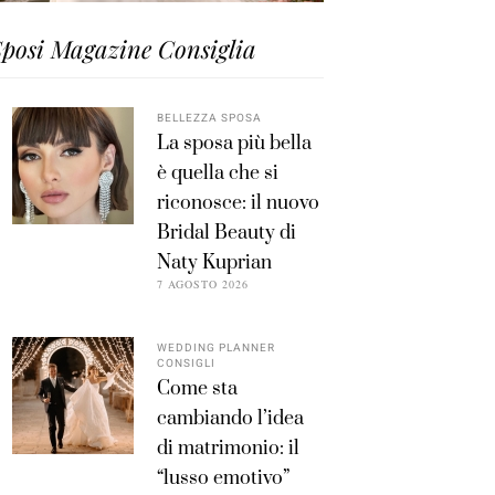
posi Magazine Consiglia
BELLEZZA SPOSA
La sposa più bella
è quella che si
riconosce: il nuovo
Bridal Beauty di
Naty Kuprian
7 AGOSTO 2026
WEDDING PLANNER
CONSIGLI
Come sta
cambiando l’idea
di matrimonio: il
“lusso emotivo”