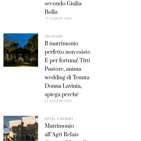
secondo Giulia
Bolla
27 LUGLIO 2026
LOCATION
Il matrimonio
perfetto non esiste.
E per fortuna! Titti
Pastore, anima
wedding di Tenuta
Donna Lavinia,
spiega perché
23 LUGLIO 2026
HOTEL E RESORT
Matrimonio
all’Agri Relais