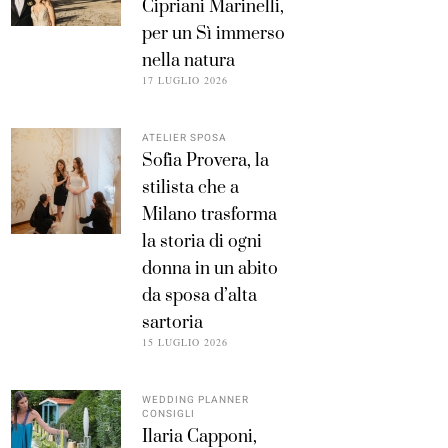
Cipriani Marinelli,
per un Sì immerso
nella natura
17 LUGLIO 2026
ATELIER SPOSA
Sofia Provera, la
stilista che a
Milano trasforma
la storia di ogni
donna in un abito
da sposa d’alta
sartoria
15 LUGLIO 2026
WEDDING PLANNER
CONSIGLI
Ilaria Capponi,