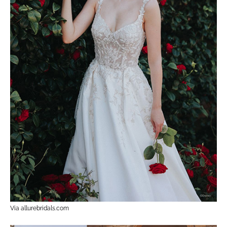
Via allurebridals.com