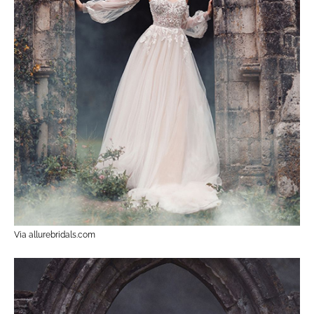
Via allurebridals.com