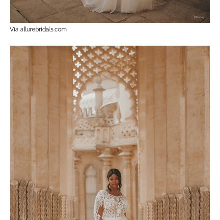
Via allurebridals.com