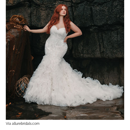
Via allurebridals.com