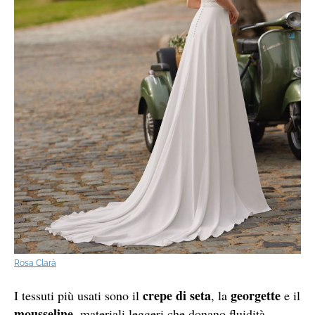
Rosa Clarà
crepe di seta
georgette
I tessuti più usati sono il
, la
e il
mousseline
, materiali leggeri che donano fluidità.