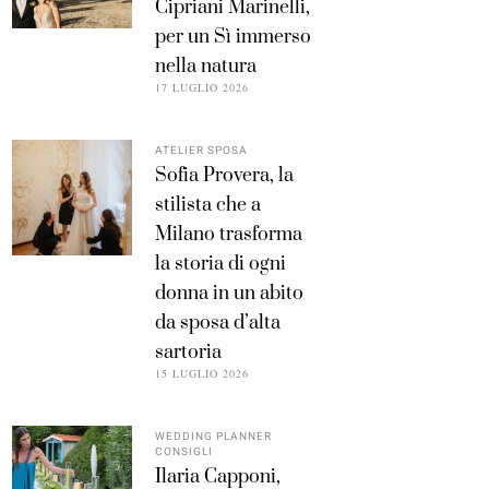
Cipriani Marinelli,
per un Sì immerso
nella natura
17 LUGLIO 2026
ATELIER SPOSA
Sofia Provera, la
stilista che a
Milano trasforma
la storia di ogni
donna in un abito
da sposa d’alta
sartoria
15 LUGLIO 2026
WEDDING PLANNER
CONSIGLI
Ilaria Capponi,