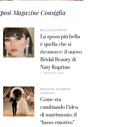
posi Magazine Consiglia
BELLEZZA SPOSA
La sposa più bella
è quella che si
riconosce: il nuovo
Bridal Beauty di
Naty Kuprian
7 AGOSTO 2026
WEDDING PLANNER
CONSIGLI
Come sta
cambiando l’idea
di matrimonio: il
“lusso emotivo”