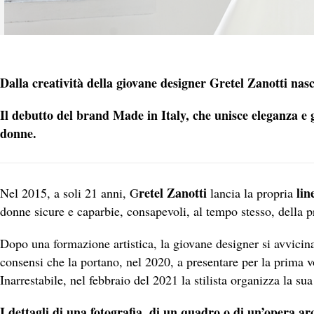
Dalla creatività della giovane designer Gretel Zanotti nasc
Il debutto del brand Made in Italy, che unisce eleganza e g
donne.
retel Zanotti
lin
Nel 2015, a soli 21 anni, G
lancia la propria
donne sicure e caparbie, consapevoli, al tempo stesso, della pr
Dopo una formazione artistica, la giovane designer si avvic
consensi che la portano, nel 2020, a presentare per la prima v
Inarrestabile, nel febbraio del 2021 la stilista organizza la sua
I dettagli di una fotografia, di un quadro o di un’opera arc