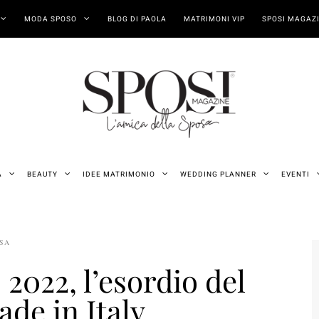
MODA SPOSO
BLOG DI PAOLA
MATRIMONI VIP
SPOSI MAGAZI
A
BEAUTY
IDEE MATRIMONIO
WEDDING PLANNER
EVENTI
OSA
 2022, l’esordio del
de in Italy