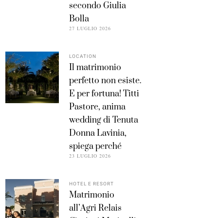
secondo Giulia
Bolla
27 LUGLIO 2026
LOCATION
Il matrimonio
perfetto non esiste.
E per fortuna! Titti
Pastore, anima
wedding di Tenuta
Donna Lavinia,
spiega perché
23 LUGLIO 2026
HOTEL E RESORT
Matrimonio
all’Agri Relais