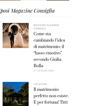
posi Magazine Consiglia
WEDDING PLANNER
CONSIGLI
Come sta
cambiando l’idea
di matrimonio: il
“lusso emotivo”
secondo Giulia
Bolla
27 LUGLIO 2026
LOCATION
Il matrimonio
perfetto non esiste.
E per fortuna! Titti