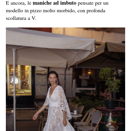
maniche ad imbuto
E ancora, le
pensate per un
modello in pizzo molto morbido, con profonda
scollatura a V.