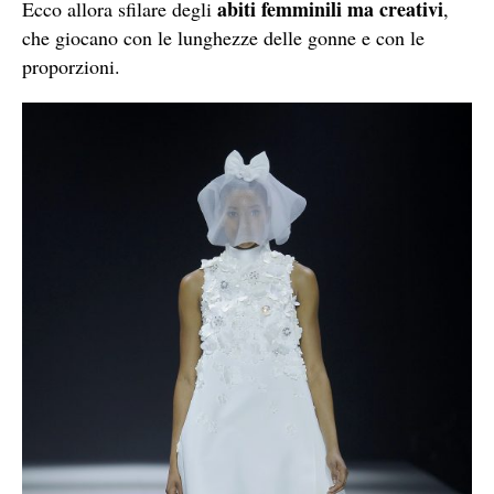
abiti femminili ma creativi
Ecco allora sfilare degli
,
che giocano con le lunghezze delle gonne e con le
proporzioni.