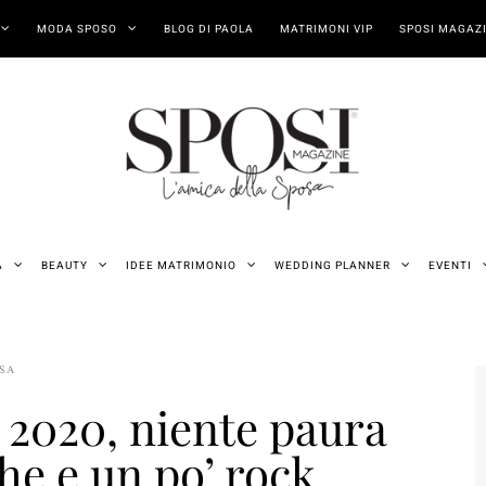
MODA SPOSO
BLOG DI PAOLA
MATRIMONI VIP
SPOSI MAGAZI
A
BEAUTY
IDEE MATRIMONIO
WEDDING PLANNER
EVENTI
OSA
s 2020, niente paura
e e un po’ rock