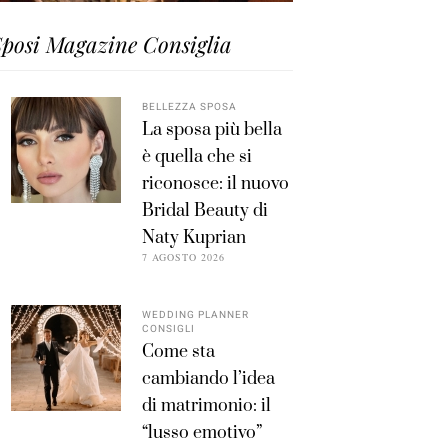
posi Magazine Consiglia
BELLEZZA SPOSA
La sposa più bella
è quella che si
riconosce: il nuovo
Bridal Beauty di
Naty Kuprian
7 AGOSTO 2026
WEDDING PLANNER
CONSIGLI
Come sta
cambiando l’idea
di matrimonio: il
“lusso emotivo”