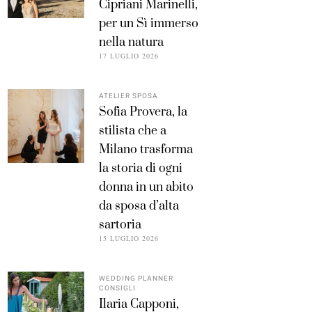
Cipriani Marinelli,
per un Sì immerso
nella natura
17 LUGLIO 2026
ATELIER SPOSA
Sofia Provera, la
stilista che a
Milano trasforma
la storia di ogni
donna in un abito
da sposa d’alta
sartoria
15 LUGLIO 2026
WEDDING PLANNER
CONSIGLI
Ilaria Capponi,