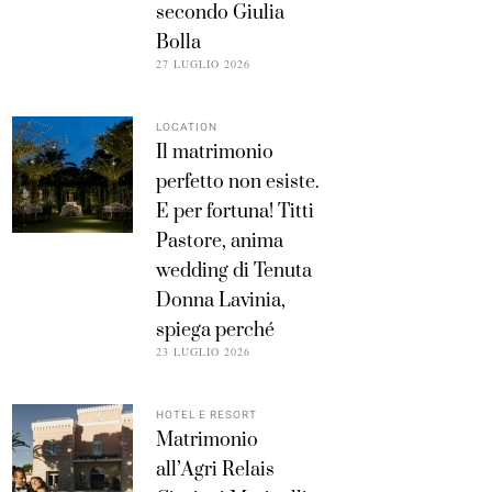
secondo Giulia
Bolla
27 LUGLIO 2026
LOCATION
Il matrimonio
perfetto non esiste.
E per fortuna! Titti
Pastore, anima
wedding di Tenuta
Donna Lavinia,
spiega perché
23 LUGLIO 2026
HOTEL E RESORT
Matrimonio
all’Agri Relais