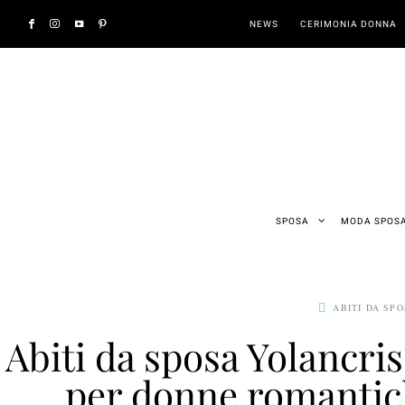
NEWS
CERIMONIA DONNA
SPOSA
MODA SPOS
ABITI DA SP
Abiti da sposa Yolancri
per donne romantich